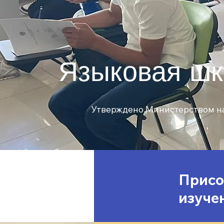
Языковая шк
Утверждено Министерством н
Присо
изуче