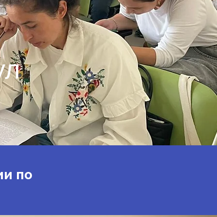
ул
ии по