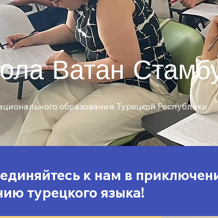
ола Ватан Стамб
ационального образования Турецкой Республики
единяйтесь к нам в приключен
нию турецкого языка!