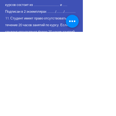
курсов состоит из ................................. и ......
Подписан в 2 экземплярах ........../........./..............
11. Студент имеет право отсутствовать в
течение 20 часов занятий по курсу. Если
студент отсутствует более 20 часов занятий,
он должен возобновить свою регистрацию.
Языковая школа
Vatan İstanbul,
частные и
групповые уроки
турецкого языка