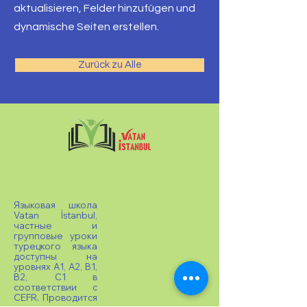
aktualisieren, Felder hinzufügen und
dynamische Seiten erstellen.
Zurück zu Alle
Языковая школа
Vatan İstanbul,
частные и
групповые уроки
турецкого языка
доступны на
уровнях A1, A2, B1,
B2, C1 в
соответствии с
CEFR. Проводится