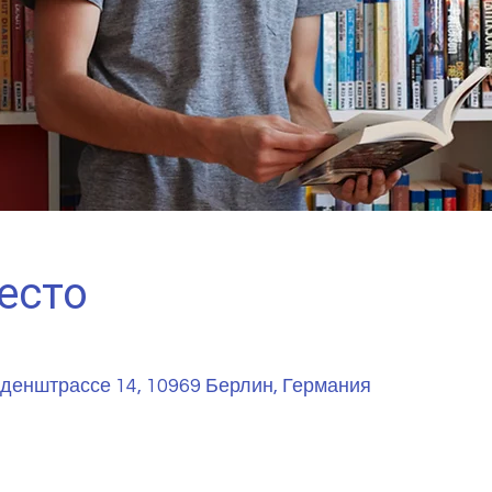
есто
денштрассе 14, 10969 Берлин, Германия