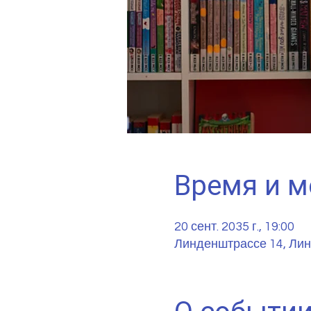
Время и м
20 сент. 2035 г., 19:00
Линденштрассе 14, Лин