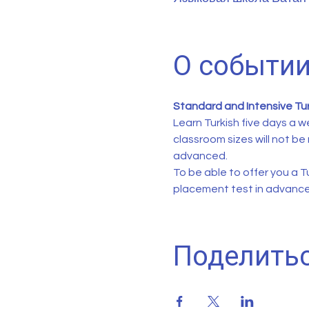
О событи
Standard and Intensive Tu
Learn Turkish five days a we
classroom sizes will not be
advanced.
To be able to offer you a Tu
placement test in advance
Поделить