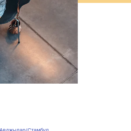
10 Авджылар/Стамбул