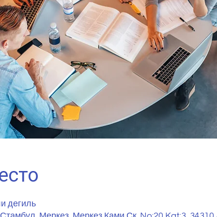
есто
ли дегиль
Стамбул, Меркез, Меркез Ками Ск. No:20 Kat:3, 343