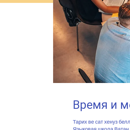
Время и м
Тарих ве сат хенуз бел
Языковая школа Ватан 