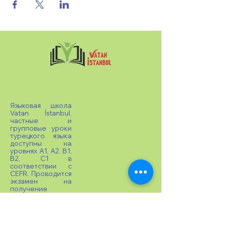
Языковая школа
Vatan İstanbul,
частные и
групповые уроки
турецкого языка
доступны на
уровнях A1, A2, B1,
B2, C1 в
соответствии с
CEFR. Проводится
экзамен на
получение
сертификата
TOMER и
выдается
сертификат