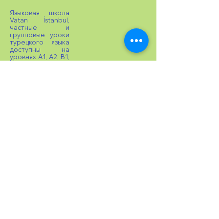
Языковая школа
Vatan İstanbul,
частные и
групповые уроки
турецкого языка
доступны на
уровнях A1, A2, B1,
B2, C1 в
соответствии с
CEFR. Проводится
экзамен на
получение
сертификата
TOMER и
выдается
сертификат
TOMER.
Студентам из-за
рубежа
отправляются
письма о
зачислении.
Предоставляются
консультационны
е услуги по
трудоустройству
студентов в
университеты.