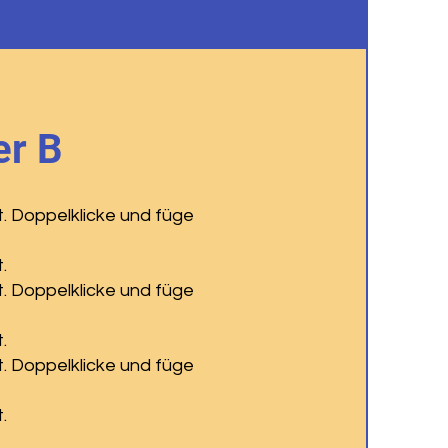
r B
t. Doppelklicke und füge
.
t. Doppelklicke und füge
.
t. Doppelklicke und füge
.