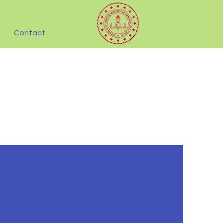
Contact