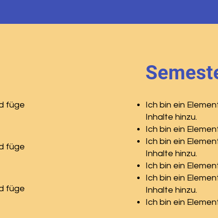
Semeste
nd füge
Ich bin ein Elemen
Inhalte hinzu.
Ich bin ein Element
Ich bin ein Elemen
nd füge
Inhalte hinzu.
Ich bin ein Element
Ich bin ein Elemen
nd füge
Inhalte hinzu.
Ich bin ein Element