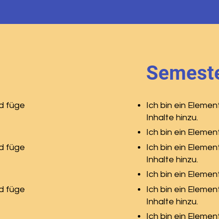
Semeste
nd füge
Ich bin ein Elemen
Inhalte hinzu.
Ich bin ein Element
nd füge
Ich bin ein Elemen
Inhalte hinzu.
Ich bin ein Element
nd füge
Ich bin ein Elemen
Inhalte hinzu.
Ich bin ein Element