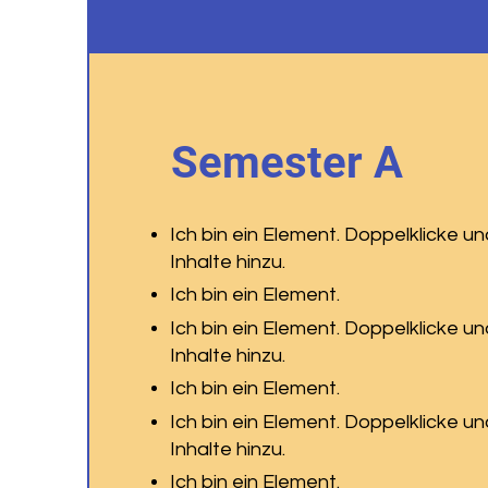
Semester A
Ich bin ein Element. Doppelklicke u
Inhalte hinzu.
Ich bin ein Element.
Ich bin ein Element. Doppelklicke u
Inhalte hinzu.
Ich bin ein Element.
Ich bin ein Element. Doppelklicke u
Inhalte hinzu.
Ich bin ein Element.