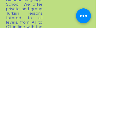
School! We offer
private and group
Turkish lessons
tailored to all
levels, from A1 to
C1, in line with the
CEFR standards.
Our students can
prepare for the
TOMER Certificate
Examination, and
upon successful
completion,
receive their
TOMER
Certificate. For
international
students, we
provide
acceptance letters
and dedicated
counselling
services to assist
with university
placements.
©
2019
Vatan İstanbul