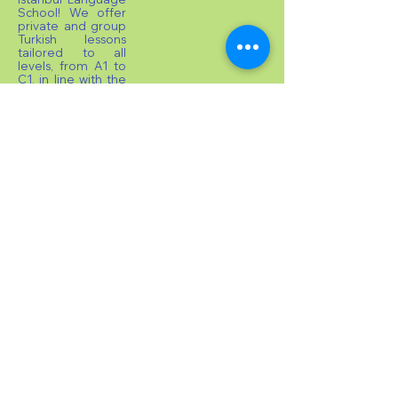
School! We offer
private and group
Turkish lessons
tailored to all
levels, from A1 to
C1, in line with the
CEFR standards.
Our students can
prepare for the
TOMER Certificate
Examination, and
upon successful
completion,
receive their
TOMER
Certificate. For
international
students, we
provide
acceptance letters
and dedicated
counselling
services to assist
with university
placements.
©
2019
Vatan İstanbul