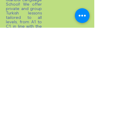
School! We offer
private and group
Turkish lessons
tailored to all
levels, from A1 to
C1, in line with the
CEFR standards.
Our students can
prepare for the
TOMER Certificate
Examination, and
upon successful
completion,
receive their
TOMER
Certificate. For
international
students, we
provide
acceptance letters
and dedicated
counselling
services to assist
with university
placements.
©
2019
Vatan İstanbul