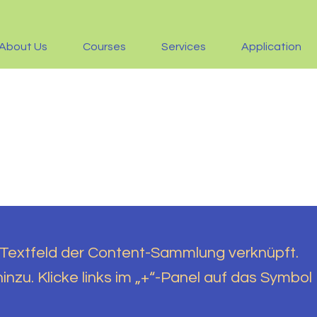
About Us
Courses
Services
Application
 Textfeld der Content-Sammlung verknüpft.
inzu. Klicke links im „+“-Panel auf das Symbol