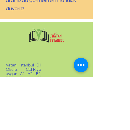
aramızda görmekten mutluluk
duyarız!
Vatan İstanbul Dil
Okulu, CEFR'ye
uygun A1, A2, B1,
B2, C1
seviyelerinde özel
ve grup Türkçe
dersleri
vermektedir.
TÖMER Sertifika
Sınavı yapılmakta
ve TÖMER
Sertifikası
verilmektedir. Yurt
dışından gelen
öğrencilere kabul