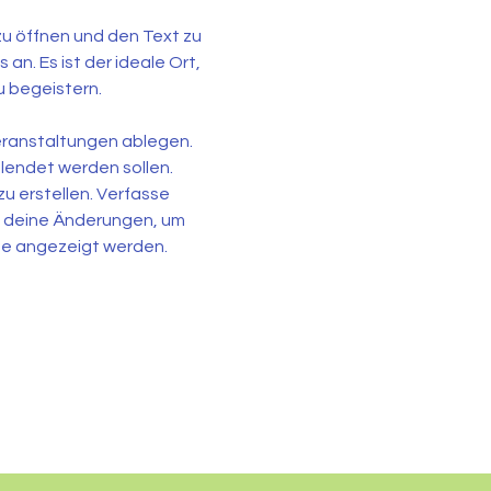
zu öffnen und den Text zu 
n. Es ist der ideale Ort, 
u begeistern.
ranstaltungen ablegen. 
endet werden sollen. 
u erstellen. Verfasse 
 deine Änderungen, um 
ite angezeigt werden.