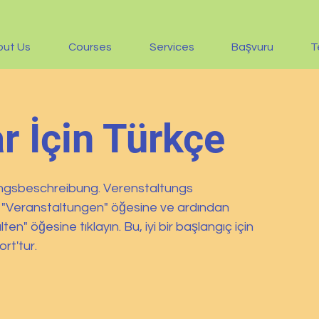
out Us
Courses
Services
Başvuru
T
r İçin Türkçe
ungsbeschreibung. Verenstaltungs
in "Veranstaltungen" öğesine ve ardından
n" öğesine tıklayın. Bu, iyi bir başlangıç için
ort'tur.