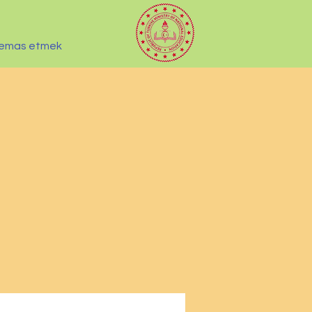
emas etmek
i