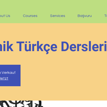
out Us
Courses
Services
Başvuru
T
k Türkçe Dersler
m Verkauf
 Jetzt