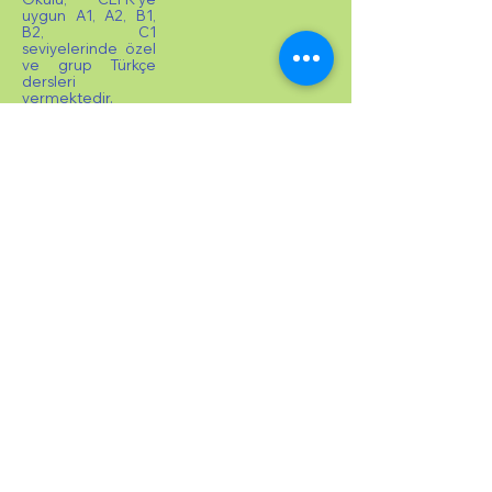
uygun A1, A2, B1,
B2, C1
seviyelerinde özel
ve grup Türkçe
dersleri
vermektedir.
TÖMER Sertifika
Sınavı yapılmakta
ve TÖMER
Sertifikası
verilmektedir. Yurt
dışından gelen
öğrencilere kabul
mektupları
gönderilmektedir.
Öğrencilerin
üniversitelere
yerleştirilmesinde
danışmanlık
hizmeti
verilmektedir.
©
2025
Vatan İstanbul