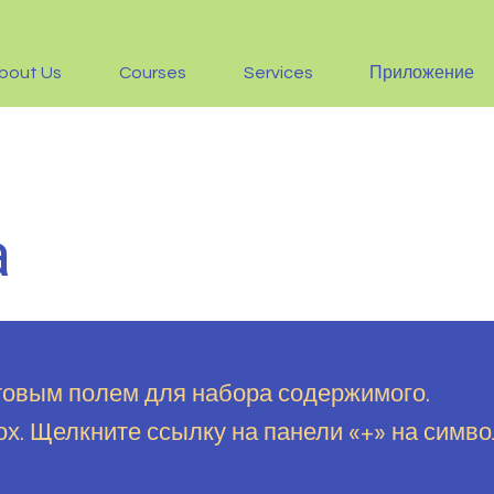
bout Us
Courses
Services
Приложение
а
товым полем для набора содержимого.
ох. Щелкните ссылку на панели «+» на симв