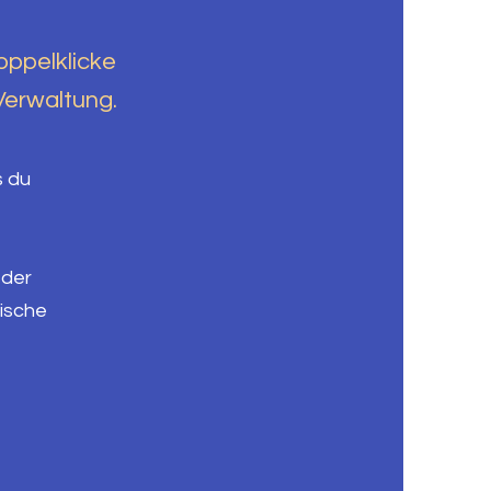
oppelklicke
-Verwaltung.
s du
 der
mische