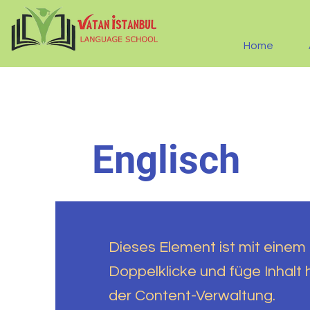
Home
Englisch
Dieses Element ist mit einem
Doppelklicke und füge Inhalt h
der Content-Verwaltung.