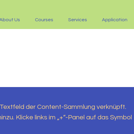
About Us
Courses
Services
Application
 Textfeld der Content-Sammlung verknüpft.
inzu. Klicke links im „+“-Panel auf das Symbol