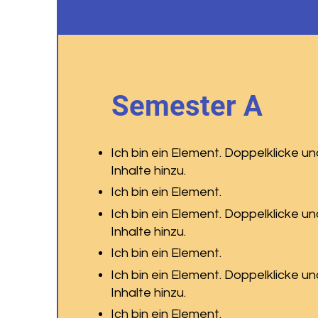
Semester A
Ich bin ein Element. Doppelklicke u
Inhalte hinzu.
Ich bin ein Element.
Ich bin ein Element. Doppelklicke u
Inhalte hinzu.
Ich bin ein Element.
Ich bin ein Element. Doppelklicke u
Inhalte hinzu.
Ich bin ein Element.